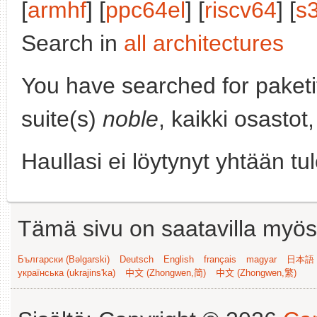
[
armhf
] [
ppc64el
] [
riscv64
] [
s
Search in
all architectures
You have searched for paket
suite(s)
noble
, kaikki osastot
Haullasi ei löytynyt yhtään tu
Tämä sivu on saatavilla myös s
Български (Bəlgarski)
Deutsch
English
français
magyar
日本語 (
українська (ukrajins'ka)
中文 (Zhongwen,简)
中文 (Zhongwen,繁)