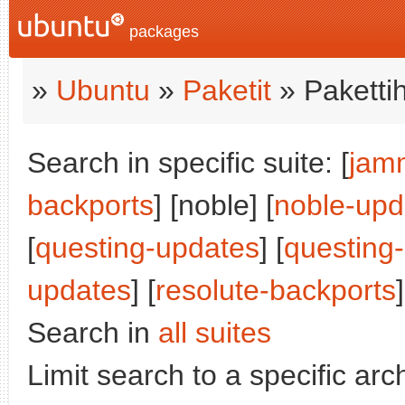
packages
»
Ubuntu
»
Paketit
» Paketti
Search in specific suite: [
jam
backports
] [noble] [
noble-upd
[
questing-updates
] [
questing
updates
] [
resolute-backports
]
Search in
all suites
Limit search to a specific arch