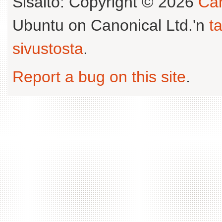
Sisältö: Copyright © 2026
Can
Ubuntu on Canonical Ltd.'n
t
sivustosta
.
Report a bug on this site
.