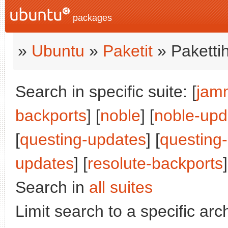
packages
»
Ubuntu
»
Paketit
» Paketti
Search in specific suite: [
jam
backports
] [
noble
] [
noble-upd
[
questing-updates
] [
questing
updates
] [
resolute-backports
]
Search in
all suites
Limit search to a specific arch