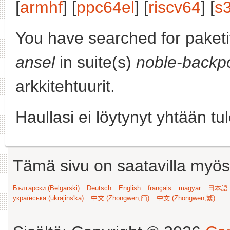
[
armhf
] [
ppc64el
] [
riscv64
] [
s
You have searched for paket
ansel
in suite(s)
noble-backp
arkkitehtuurit.
Haullasi ei löytynyt yhtään tu
Tämä sivu on saatavilla myös s
Български (Bəlgarski)
Deutsch
English
français
magyar
日本語 (
українська (ukrajins'ka)
中文 (Zhongwen,简)
中文 (Zhongwen,繁)