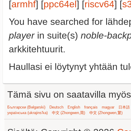
[
armhf
] [
ppc64el
] [
riscv64
] [
s
You have searched for lähde
player
in suite(s)
noble-backp
arkkitehtuurit.
Haullasi ei löytynyt yhtään tu
Tämä sivu on saatavilla myös s
Български (Bəlgarski)
Deutsch
English
français
magyar
日本語 (
українська (ukrajins'ka)
中文 (Zhongwen,简)
中文 (Zhongwen,繁)