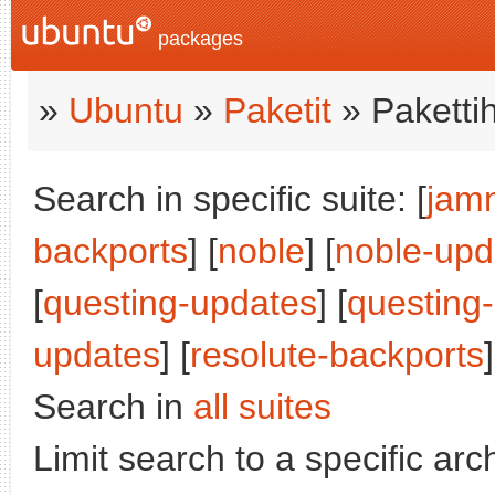
packages
»
Ubuntu
»
Paketit
» Paketti
Search in specific suite: [
jam
backports
] [
noble
] [
noble-upd
[
questing-updates
] [
questing
updates
] [
resolute-backports
]
Search in
all suites
Limit search to a specific arch