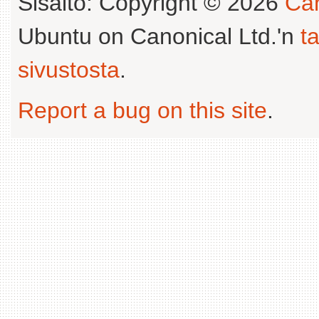
Sisältö: Copyright © 2026
Can
Ubuntu on Canonical Ltd.'n
t
sivustosta
.
Report a bug on this site
.