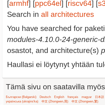
[
armhf
] [
ppc64el
] [
riscv64
] [
s
Search in
all architectures
You have searched for paket
modules-4.10.0-24-generic-d
osastot, and architecture(s)
Haullasi ei löytynyt yhtään tu
Tämä sivu on saatavilla myös s
Български (Bəlgarski)
Deutsch
English
français
magyar
日本語 (
українська (ukrajins'ka)
中文 (Zhongwen,简)
中文 (Zhongwen,繁)