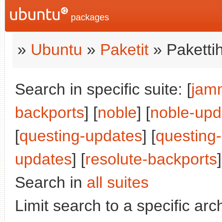
packages
»
Ubuntu
»
Paketit
» Paketti
Search in specific suite: [
jam
backports
] [
noble
] [
noble-upd
[
questing-updates
] [
questing
updates
] [
resolute-backports
]
Search in
all suites
Limit search to a specific arch