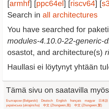
[
armhf
] [
ppc64el
] [
riscv64
] [
s
Search in
all architectures
You have searched for paket
modules-4.10.0-22-generic-d
osastot, and architecture(s)
r
Haullasi ei löytynyt yhtään tu
Tämä sivu on saatavilla myös s
Български (Bəlgarski)
Deutsch
English
français
magyar
日本語 (
українська (ukrajins'ka)
中文 (Zhongwen,简)
中文 (Zhongwen,繁)