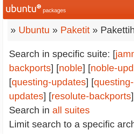
packages
»
Ubuntu
»
Paketit
» Paketti
Search in specific suite: [
jam
backports
] [
noble
] [
noble-upd
[
questing-updates
] [
questing
updates
] [
resolute-backports
]
Search in
all suites
Limit search to a specific arch