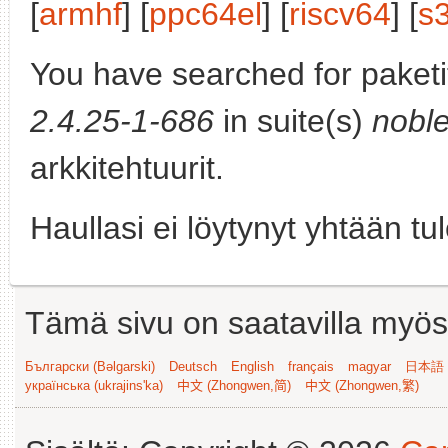
[
armhf
] [
ppc64el
] [
riscv64
] [
s
You have searched for paket
2.4.25-1-686
in suite(s)
nobl
arkkitehtuurit.
Haullasi ei löytynyt yhtään tu
Tämä sivu on saatavilla myös s
Български (Bəlgarski)
Deutsch
English
français
magyar
日本語 (
українська (ukrajins'ka)
中文 (Zhongwen,简)
中文 (Zhongwen,繁)