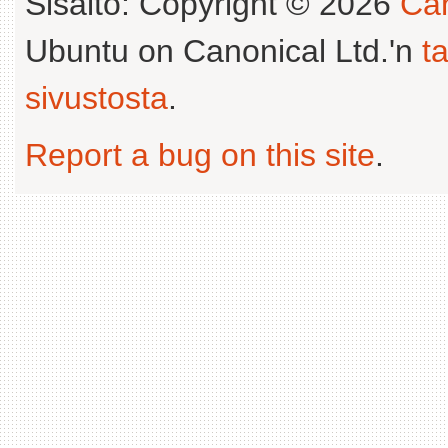
Sisältö: Copyright © 2026
Can
Ubuntu on Canonical Ltd.'n
t
sivustosta
.
Report a bug on this site
.