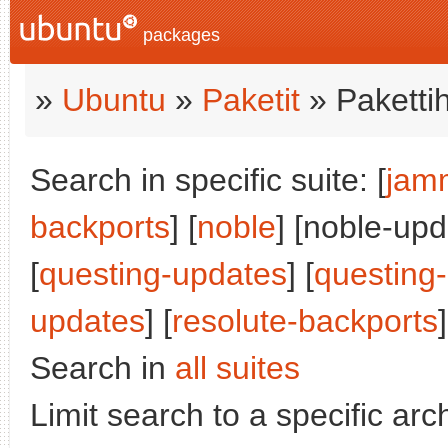
packages
»
Ubuntu
»
Paketit
» Paketti
Search in specific suite: [
jam
backports
] [
noble
] [noble-upd
[
questing-updates
] [
questing
updates
] [
resolute-backports
]
Search in
all suites
Limit search to a specific arch