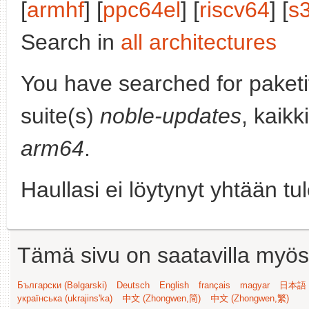
[
armhf
] [
ppc64el
] [
riscv64
] [
s
Search in
all architectures
You have searched for paket
suite(s)
noble-updates
, kaikk
arm64
.
Haullasi ei löytynyt yhtään tu
Tämä sivu on saatavilla myös s
Български (Bəlgarski)
Deutsch
English
français
magyar
日本語 (
українська (ukrajins'ka)
中文 (Zhongwen,简)
中文 (Zhongwen,繁)