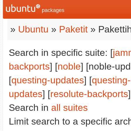
packages
»
Ubuntu
»
Paketit
» Paketti
Search in specific suite: [
jam
backports
] [
noble
] [noble-upd
[
questing-updates
] [
questing
updates
] [
resolute-backports
]
Search in
all suites
Limit search to a specific arch