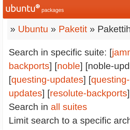
packages
»
Ubuntu
»
Paketit
» Paketti
Search in specific suite: [
jam
backports
] [
noble
] [noble-upd
[
questing-updates
] [
questing
updates
] [
resolute-backports
]
Search in
all suites
Limit search to a specific arch