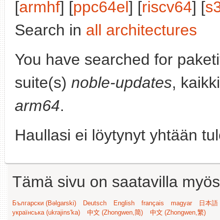
[
armhf
] [
ppc64el
] [
riscv64
] [
s
Search in
all architectures
You have searched for paket
suite(s)
noble-updates
, kaikk
arm64
.
Haullasi ei löytynyt yhtään tu
Tämä sivu on saatavilla myös s
Български (Bəlgarski)
Deutsch
English
français
magyar
日本語 (
українська (ukrajins'ka)
中文 (Zhongwen,简)
中文 (Zhongwen,繁)