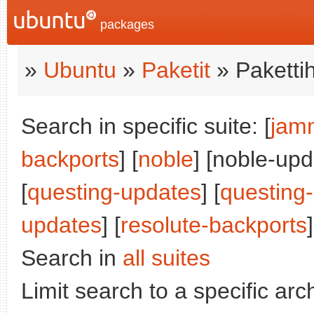
packages
»
Ubuntu
»
Paketit
» Paketti
Search in specific suite: [
jam
backports
] [
noble
] [noble-upd
[
questing-updates
] [
questing
updates
] [
resolute-backports
]
Search in
all suites
Limit search to a specific arch