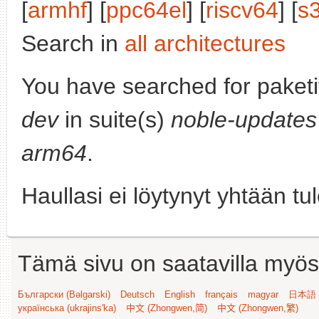
[
armhf
] [
ppc64el
] [
riscv64
] [
s
Search in
all architectures
You have searched for paket
dev
in suite(s)
noble-updates
arm64
.
Haullasi ei löytynyt yhtään tu
Tämä sivu on saatavilla myös s
Български (Bəlgarski)
Deutsch
English
français
magyar
日本語 (
українська (ukrajins'ka)
中文 (Zhongwen,简)
中文 (Zhongwen,繁)