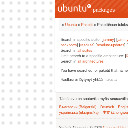
packages
»
Ubuntu
»
Paketit
» Pakettihaun tuloks
Search in specific suite: [
jammy
] [
jammy
backports
] [
resolute
] [
resolute-updates
] [
Search in
all suites
Limit search to a specific architecture: [
i
Search in
all architectures
You have searched for paketit that nam
Haullasi ei löytynyt yhtään tulosta
Tämä sivu on saatavilla myös seuraavilla k
Български (Bəlgarski)
Deutsch
Engli
українська (ukrajins'ka)
中文 (Zhongwe
Sisältö: Copyright © 2026
Canonical Ltd.