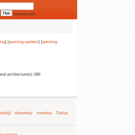
Tarkennettu haku
ing
] [
questing-updates
] [
questing-
 and architecture(s)
i386
.
sskij)
slovensky
svenska
Türkçe
 sivustosta
.