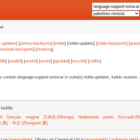
et
-updates
] [
jammy-backports
] [
noble
] [noble-updates] [
noble-backports
] [
quest
resolute-backports
] [
stonking
]
386
] [
amd64
] [
arm64
] [
armhf
] [
ppc64el
] [
riscv64
] [
s390x
]
es contain
language-support-extra-ar
in suite(s)
noble-updates
, kaikki osastot,
ielillä:
sh
français
magyar
日本語 (Nihongo)
Nederlands
polski
Русский (Ru
n,简)
中文 (Zhongwen,繁)
. Lue
lisenssiehdot
. Ubuntu on Canonical Ltd.'n
tavaramerkki
Lisätietoja tästä