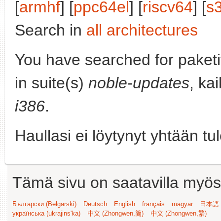
[
armhf
] [
ppc64el
] [
riscv64
] [
s
Search in
all architectures
You have searched for paket
in suite(s)
noble-updates
, ka
i386
.
Haullasi ei löytynyt yhtään tu
Tämä sivu on saatavilla myös s
Български (Bəlgarski)
Deutsch
English
français
magyar
日本語 (
українська (ukrajins'ka)
中文 (Zhongwen,简)
中文 (Zhongwen,繁)