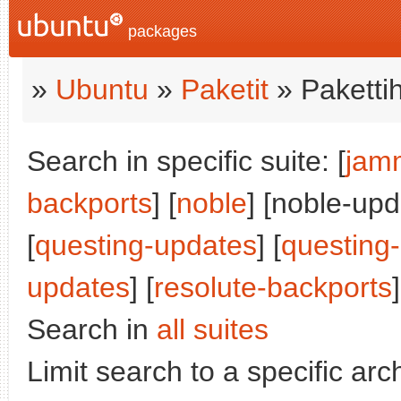
packages
»
Ubuntu
»
Paketit
» Paketti
Search in specific suite: [
jam
backports
] [
noble
] [noble-upd
[
questing-updates
] [
questing
updates
] [
resolute-backports
]
Search in
all suites
Limit search to a specific arch