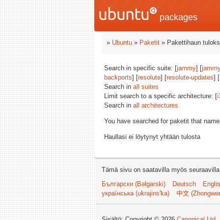
packages
»
Ubuntu
»
Paketit
» Pakettihaun tuloks
Search in specific suite: [
jammy
] [
jammy
backports
] [
resolute
] [
resolute-updates
] [
Search in
all suites
Limit search to a specific architecture: [
i
Search in
all architectures
You have searched for paketit that nam
Haullasi ei löytynyt yhtään tulosta
Tämä sivu on saatavilla myös seuraavilla k
Български (Bəlgarski)
Deutsch
Engli
українська (ukrajins'ka)
中文 (Zhongwe
Sisältö: Copyright © 2026
Canonical Ltd.