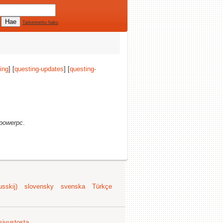
Tarkennettu haku
ing
] [
questing-updates
] [
questing-
powerpc
.
sskij)
slovensky
svenska
Türkçe
 sivustosta
.