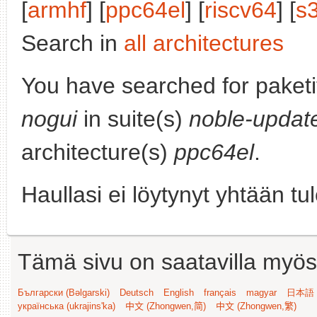
[
armhf
] [
ppc64el
] [
riscv64
] [
s
Search in
all architectures
You have searched for paket
nogui
in suite(s)
noble-updat
architecture(s)
ppc64el
.
Haullasi ei löytynyt yhtään tu
Tämä sivu on saatavilla myös s
Български (Bəlgarski)
Deutsch
English
français
magyar
日本語 (
українська (ukrajins'ka)
中文 (Zhongwen,简)
中文 (Zhongwen,繁)