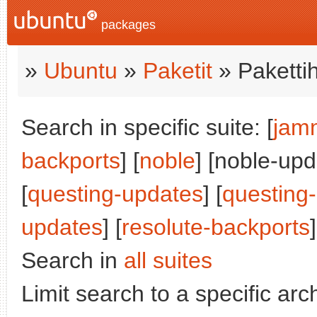
packages
»
Ubuntu
»
Paketit
» Paketti
Search in specific suite: [
jam
backports
] [
noble
] [noble-upd
[
questing-updates
] [
questing
updates
] [
resolute-backports
]
Search in
all suites
Limit search to a specific arch