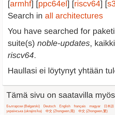
[
armhf
] [
ppc64el
] [
riscv64
] [
s
Search in
all architectures
You have searched for paket
suite(s)
noble-updates
, kaikk
riscv64
.
Haullasi ei löytynyt yhtään tu
Tämä sivu on saatavilla myös s
Български (Bəlgarski)
Deutsch
English
français
magyar
日本語 (
українська (ukrajins'ka)
中文 (Zhongwen,简)
中文 (Zhongwen,繁)