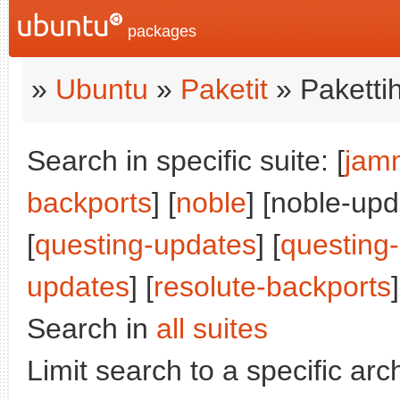
packages
»
Ubuntu
»
Paketit
» Paketti
Search in specific suite: [
jam
backports
] [
noble
] [noble-upd
[
questing-updates
] [
questing
updates
] [
resolute-backports
]
Search in
all suites
Limit search to a specific arch