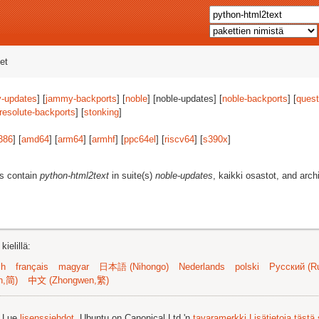
et
-updates
] [
jammy-backports
] [
noble
] [noble-updates] [
noble-backports
] [
quest
resolute-backports
] [
stonking
]
386
] [
amd64
] [
arm64
] [
armhf
] [
ppc64el
] [
riscv64
] [
s390x
]
es contain
python-html2text
in suite(s)
noble-updates
, kaikki osastot, and arch
ielillä:
sh
français
magyar
日本語 (Nihongo)
Nederlands
polski
Русский (Ru
n,简)
中文 (Zhongwen,繁)
. Lue
lisenssiehdot
. Ubuntu on Canonical Ltd.'n
tavaramerkki
Lisätietoja tästä