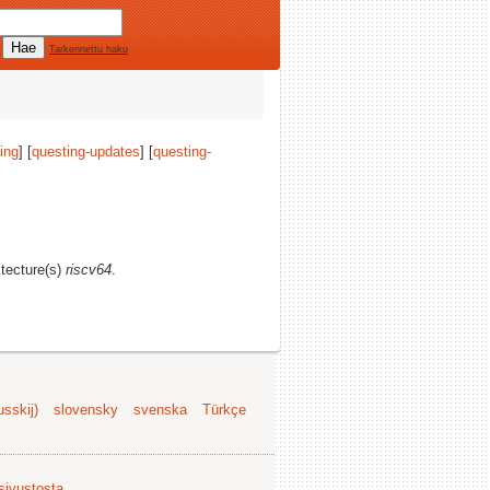
Tarkennettu haku
ing
] [
questing-updates
] [
questing-
itecture(s)
riscv64
.
sskij)
slovensky
svenska
Türkçe
 sivustosta
.