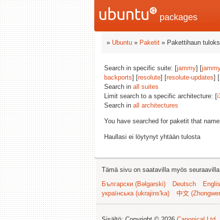
packages
»
Ubuntu
»
Paketit
» Pakettihaun tuloks
Search in specific suite: [
jammy
] [
jammy
backports
] [
resolute
] [
resolute-updates
] [
Search in
all suites
Limit search to a specific architecture: [
i
Search in
all architectures
You have searched for paketit that nam
Haullasi ei löytynyt yhtään tulosta
Tämä sivu on saatavilla myös seuraavilla k
Български (Bəlgarski)
Deutsch
Engli
українська (ukrajins'ka)
中文 (Zhongwe
Sisältö: Copyright © 2026
Canonical Ltd.