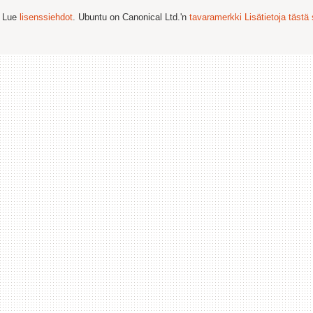
. Lue
lisenssiehdot
. Ubuntu on Canonical Ltd.'n
tavaramerkki
Lisätietoja tästä