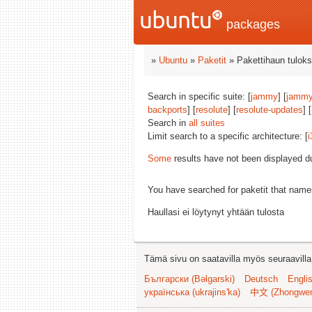
packages
»
Ubuntu
»
Paketit
» Pakettihaun tuloks
Search in specific suite: [
jammy
] [
jammy
backports
] [
resolute
] [
resolute-updates
] [
Search in
all suites
Limit search to a specific architecture: [
i
Some
results have not been displayed d
You have searched for paketit that nam
Haullasi ei löytynyt yhtään tulosta
Tämä sivu on saatavilla myös seuraavilla k
Български (Bəlgarski)
Deutsch
Engli
українська (ukrajins'ka)
中文 (Zhongwe