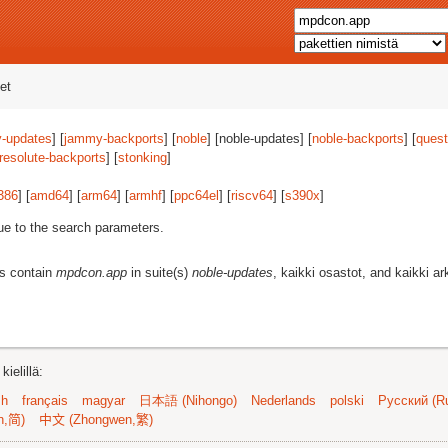
et
-updates
] [
jammy-backports
] [
noble
] [noble-updates] [
noble-backports
] [
quest
resolute-backports
] [
stonking
]
386
] [
amd64
] [
arm64
] [
armhf
] [
ppc64el
] [
riscv64
] [
s390x
]
ue to the search parameters.
es contain
mpdcon.app
in suite(s)
noble-updates
, kaikki osastot, and kaikki ark
ielillä:
sh
français
magyar
日本語 (Nihongo)
Nederlands
polski
Русский (Ru
n,简)
中文 (Zhongwen,繁)