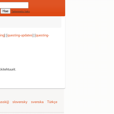
Tarkennettu haku
ing
] [
questing-updates
] [
questing-
kitehtuurit.
sskij)
slovensky
svenska
Türkçe