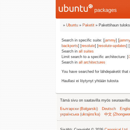
packages
»
Ubuntu
»
Paketit
» Pakettihaun tuloks
Search in specific suite: [
jammy
] [
jammy
backports
] [
resolute
] [
resolute-updates
] [
Search in
all suites
Limit search to a specific architecture: [
i
Search in
all architectures
You have searched for lähdepaketit tha
Haullasi ei löytynyt yhtään tulosta
Tämä sivu on saatavilla myös seuraavilla k
Български (Bəlgarski)
Deutsch
Engli
українська (ukrajins'ka)
中文 (Zhongwe
Sisältö: Copyright © 2026
Canonical Ltd.