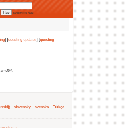
Tarkennettu haku
ing
] [
questing-updates
] [
questing-
)
amd64
.
sskij)
slovensky
svenska
Türkçe
 sivustosta
.