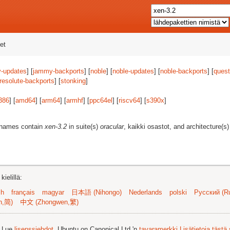
et
-updates
] [
jammy-backports
] [
noble
] [
noble-updates
] [
noble-backports
] [
quest
resolute-backports
] [
stonking
]
386
] [
amd64
] [
arm64
] [
armhf
] [
ppc64el
] [
riscv64
] [
s390x
]
t names contain
xen-3.2
in suite(s)
oracular
, kaikki osastot, and architecture(s
ielillä:
sh
français
magyar
日本語 (Nihongo)
Nederlands
polski
Русский (Ru
n,简)
中文 (Zhongwen,繁)
. Lue
lisenssiehdot
. Ubuntu on Canonical Ltd.'n
tavaramerkki
Lisätietoja tästä