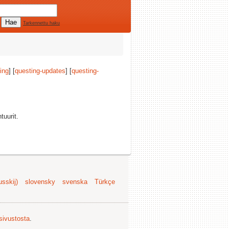
Tarkennettu haku
ing
] [
questing-updates
] [
questing-
tuurit.
sskij)
slovensky
svenska
Türkçe
 sivustosta
.