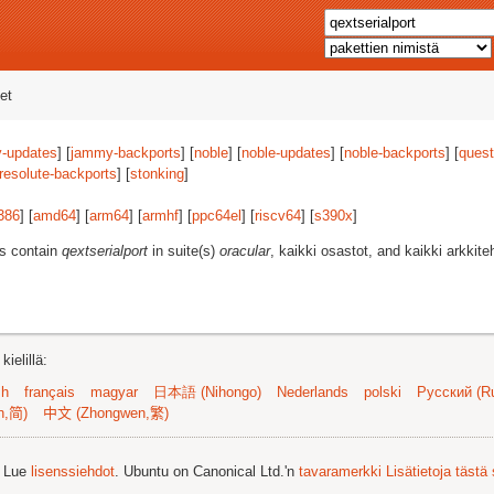
et
-updates
] [
jammy-backports
] [
noble
] [
noble-updates
] [
noble-backports
] [
quest
resolute-backports
] [
stonking
]
386
] [
amd64
] [
arm64
] [
armhf
] [
ppc64el
] [
riscv64
] [
s390x
]
es contain
qextserialport
in suite(s)
oracular
, kaikki osastot, and kaikki arkkiteh
ielillä:
sh
français
magyar
日本語 (Nihongo)
Nederlands
polski
Русский (Ru
n,简)
中文 (Zhongwen,繁)
. Lue
lisenssiehdot
. Ubuntu on Canonical Ltd.'n
tavaramerkki
Lisätietoja tästä