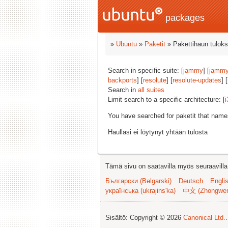
packages
»
Ubuntu
»
Paketit
» Pakettihaun tuloks
Search in specific suite: [
jammy
] [
jammy
backports
] [
resolute
] [
resolute-updates
] [
Search in
all suites
Limit search to a specific architecture: [
i
You have searched for paketit that nam
Haullasi ei löytynyt yhtään tulosta
Tämä sivu on saatavilla myös seuraavilla k
Български (Bəlgarski)
Deutsch
Engli
українська (ukrajins'ka)
中文 (Zhongwe
Sisältö: Copyright © 2026
Canonical Ltd.