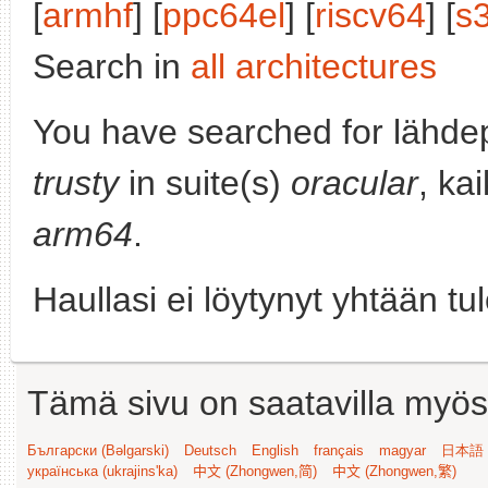
[
armhf
] [
ppc64el
] [
riscv64
] [
s
Search in
all architectures
You have searched for lähde
trusty
in suite(s)
oracular
, ka
arm64
.
Haullasi ei löytynyt yhtään tu
Tämä sivu on saatavilla myös s
Български (Bəlgarski)
Deutsch
English
français
magyar
日本語 (
українська (ukrajins'ka)
中文 (Zhongwen,简)
中文 (Zhongwen,繁)