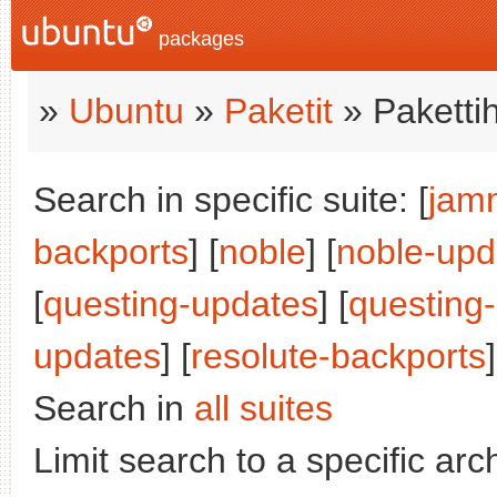
packages
»
Ubuntu
»
Paketit
» Paketti
Search in specific suite: [
jam
backports
] [
noble
] [
noble-upd
[
questing-updates
] [
questing
updates
] [
resolute-backports
]
Search in
all suites
Limit search to a specific arch