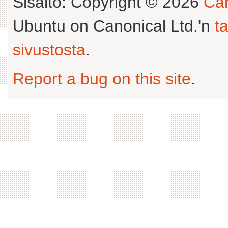
Sisältö: Copyright © 2026
Can
Ubuntu on Canonical Ltd.'n
t
sivustosta
.
Report a bug on this site
.