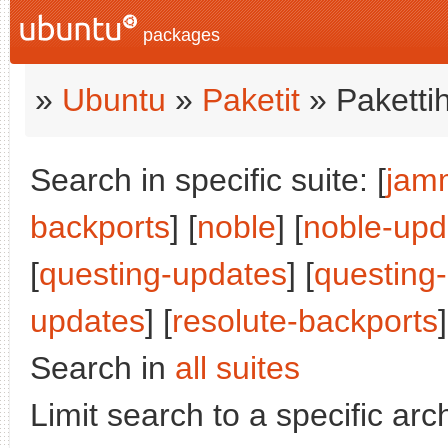
packages
»
Ubuntu
»
Paketit
» Paketti
Search in specific suite: [
jam
backports
] [
noble
] [
noble-upd
[
questing-updates
] [
questing
updates
] [
resolute-backports
]
Search in
all suites
Limit search to a specific arch