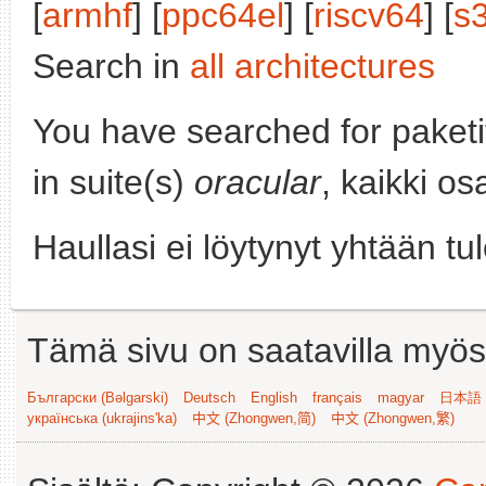
[
armhf
] [
ppc64el
] [
riscv64
] [
s
Search in
all architectures
You have searched for paket
in suite(s)
oracular
, kaikki os
Haullasi ei löytynyt yhtään tu
Tämä sivu on saatavilla myös s
Български (Bəlgarski)
Deutsch
English
français
magyar
日本語 (
українська (ukrajins'ka)
中文 (Zhongwen,简)
中文 (Zhongwen,繁)