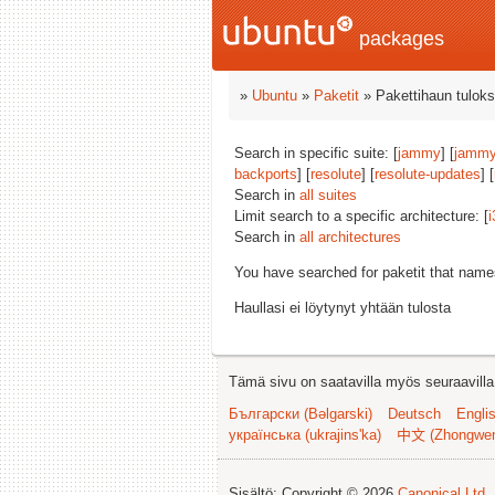
packages
»
Ubuntu
»
Paketit
» Pakettihaun tuloks
Search in specific suite: [
jammy
] [
jammy
backports
] [
resolute
] [
resolute-updates
] [
Search in
all suites
Limit search to a specific architecture: [
i
Search in
all architectures
You have searched for paketit that nam
Haullasi ei löytynyt yhtään tulosta
Tämä sivu on saatavilla myös seuraavilla k
Български (Bəlgarski)
Deutsch
Engli
українська (ukrajins'ka)
中文 (Zhongwe
Sisältö: Copyright © 2026
Canonical Ltd.