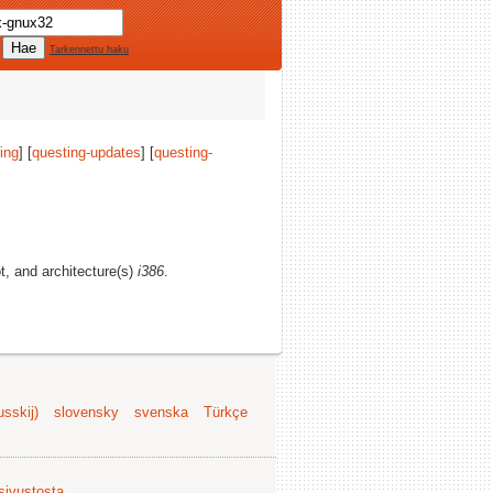
Tarkennettu haku
ing
] [
questing-updates
] [
questing-
ot, and architecture(s)
i386
.
sskij)
slovensky
svenska
Türkçe
 sivustosta
.