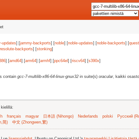
et
-updates
] [
jammy-backports
] [
noble
] [
noble-updates
] [
noble-backports
] [
quest
resolute-backports
] [
stonking
]
386
] [
amd64
] [
arm64
] [
armhf
] [
ppc64el
] [
riscv64
] [
s390x
]
es contain
gcc-7-multilib-x86-64-linux-gnux32
in suite(s)
oracular
, kaikki osast
ielillä:
sh
français
magyar
日本語 (Nihongo)
Nederlands
polski
Русский (Ru
n,简)
中文 (Zhongwen,繁)
. Lue
lisenssiehdot
. Ubuntu on Canonical Ltd.'n
tavaramerkki
Lisätietoja tästä