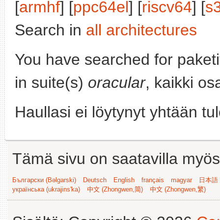
[
armhf
] [
ppc64el
] [
riscv64
] [
s
Search in
all architectures
You have searched for paket
in suite(s)
oracular
, kaikki os
Haullasi ei löytynyt yhtään tu
Tämä sivu on saatavilla myös s
Български (Bəlgarski)
Deutsch
English
français
magyar
日本語 (
українська (ukrajins'ka)
中文 (Zhongwen,简)
中文 (Zhongwen,繁)