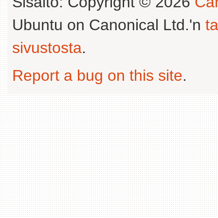
Sisältö: Copyright © 2026
Can
Ubuntu on Canonical Ltd.'n
t
sivustosta
.
Report a bug on this site
.