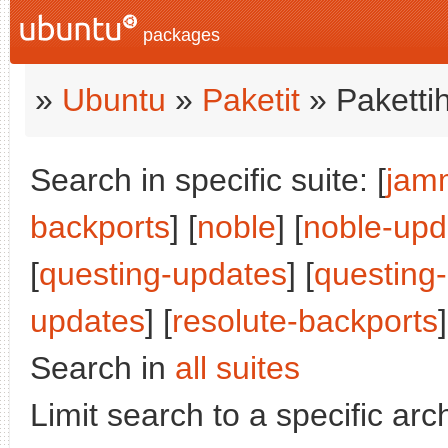
packages
»
Ubuntu
»
Paketit
» Paketti
Search in specific suite: [
jam
backports
] [
noble
] [
noble-upd
[
questing-updates
] [
questing
updates
] [
resolute-backports
]
Search in
all suites
Limit search to a specific arch