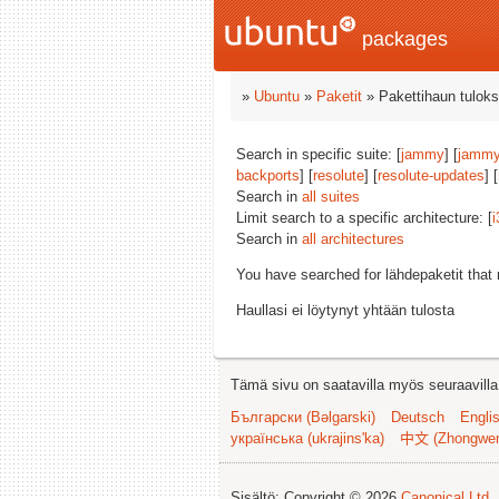
packages
»
Ubuntu
»
Paketit
» Pakettihaun tuloks
Search in specific suite: [
jammy
] [
jammy
backports
] [
resolute
] [
resolute-updates
] [
Search in
all suites
Limit search to a specific architecture: [
i
Search in
all architectures
You have searched for lähdepaketit tha
Haullasi ei löytynyt yhtään tulosta
Tämä sivu on saatavilla myös seuraavilla k
Български (Bəlgarski)
Deutsch
Engli
українська (ukrajins'ka)
中文 (Zhongwe
Sisältö: Copyright © 2026
Canonical Ltd.