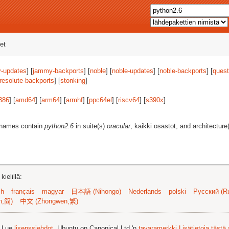
et
-updates
] [
jammy-backports
] [
noble
] [
noble-updates
] [
noble-backports
] [
quest
resolute-backports
] [
stonking
]
386
] [
amd64
] [
arm64
] [
armhf
] [
ppc64el
] [
riscv64
] [
s390x
]
t names contain
python2.6
in suite(s)
oracular
, kaikki osastot, and architecture
ielillä:
sh
français
magyar
日本語 (Nihongo)
Nederlands
polski
Русский (Ru
n,简)
中文 (Zhongwen,繁)
. Lue
lisenssiehdot
. Ubuntu on Canonical Ltd.'n
tavaramerkki
Lisätietoja tästä