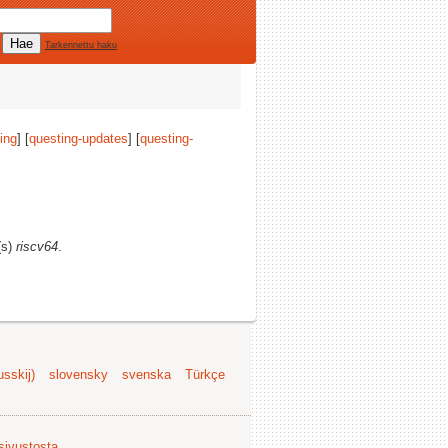
Tarkennettu haku
ing
] [
questing-updates
] [
questing-
(s)
riscv64
.
sskij)
slovensky
svenska
Türkçe
 sivustosta
.