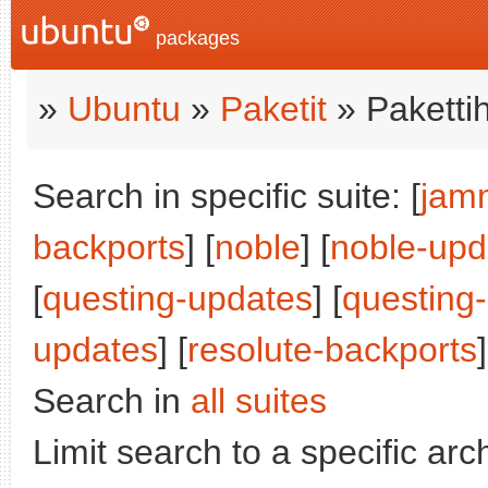
packages
»
Ubuntu
»
Paketit
» Paketti
Search in specific suite: [
jam
backports
] [
noble
] [
noble-upd
[
questing-updates
] [
questing
updates
] [
resolute-backports
]
Search in
all suites
Limit search to a specific arch