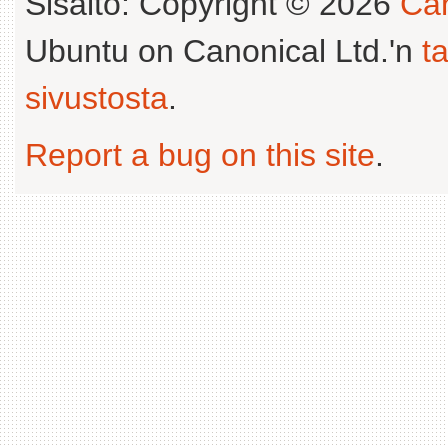
Sisältö: Copyright © 2026
Can
Ubuntu on Canonical Ltd.'n
t
sivustosta
.
Report a bug on this site
.