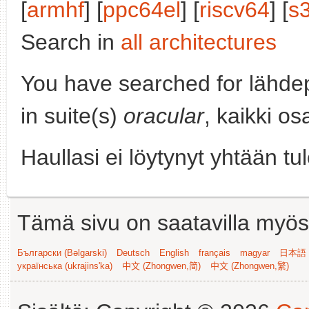
[
armhf
] [
ppc64el
] [
riscv64
] [
s
Search in
all architectures
You have searched for lähde
in suite(s)
oracular
, kaikki os
Haullasi ei löytynyt yhtään tu
Tämä sivu on saatavilla myös s
Български (Bəlgarski)
Deutsch
English
français
magyar
日本語 (
українська (ukrajins'ka)
中文 (Zhongwen,简)
中文 (Zhongwen,繁)