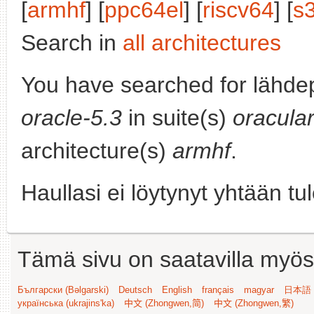
[
armhf
] [
ppc64el
] [
riscv64
] [
s
Search in
all architectures
You have searched for lähde
oracle-5.3
in suite(s)
oracula
architecture(s)
armhf
.
Haullasi ei löytynyt yhtään tu
Tämä sivu on saatavilla myös s
Български (Bəlgarski)
Deutsch
English
français
magyar
日本語 (
українська (ukrajins'ka)
中文 (Zhongwen,简)
中文 (Zhongwen,繁)