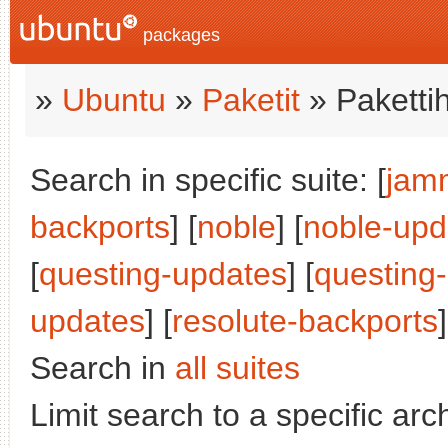
packages
»
Ubuntu
»
Paketit
» Paketti
Search in specific suite: [
jam
backports
] [
noble
] [
noble-upd
[
questing-updates
] [
questing
updates
] [
resolute-backports
]
Search in
all suites
Limit search to a specific arch