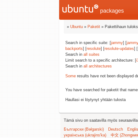
packages
»
Ubuntu
»
Paketit
» Pakettihaun tuloks
Search in specific suite: [
jammy
] [
jammy
backports
] [
resolute
] [
resolute-updates
] [
Search in
all suites
Limit search to a specific architecture: [
i
Search in
all architectures
Some
results have not been displayed d
You have searched for paketit that nam
Haullasi ei löytynyt yhtään tulosta
Tämä sivu on saatavilla myös seuraavilla k
Български (Bəlgarski)
Deutsch
Engli
українська (ukrajins'ka)
中文 (Zhongwe