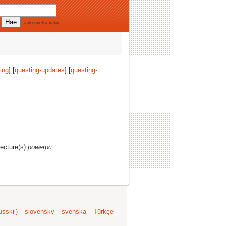
Tarkennettu haku
ing
] [
questing-updates
] [
questing-
tecture(s)
powerpc
.
sskij)
slovensky
svenska
Türkçe