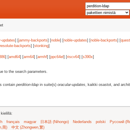
et
-updates
] [
jammy-backports
] [
noble
] [
noble-updates
] [
noble-backports
] [
quest
resolute-backports
] [
stonking
]
386
] [
amd64
] [
arm64
] [
armhf
] [
ppc64el
] [
riscv64
] [
s390x
]
ue to the search parameters.
es contain
perdition-ldap
in suite(s)
oracular-updates
, kaikki osastot, and archi
ielillä:
sh
français
magyar
日本語 (Nihongo)
Nederlands
polski
Русский (Ru
n,简)
中文 (Zhongwen,繁)