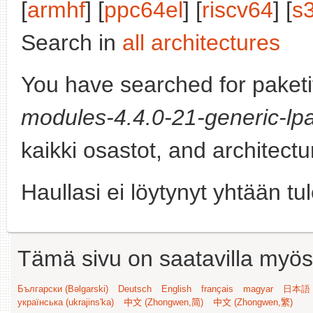
[
armhf
] [
ppc64el
] [
riscv64
] [
s
Search in
all architectures
You have searched for paket
modules-4.4.0-21-generic-lpa
kaikki osastot, and architect
Haullasi ei löytynyt yhtään tu
Tämä sivu on saatavilla myös s
Български (Bəlgarski)
Deutsch
English
français
magyar
日本語 (
українська (ukrajins'ka)
中文 (Zhongwen,简)
中文 (Zhongwen,繁)