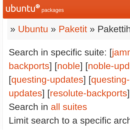
packages
»
Ubuntu
»
Paketit
» Paketti
Search in specific suite: [
jam
backports
] [
noble
] [
noble-upd
[
questing-updates
] [
questing
updates
] [
resolute-backports
]
Search in
all suites
Limit search to a specific arch