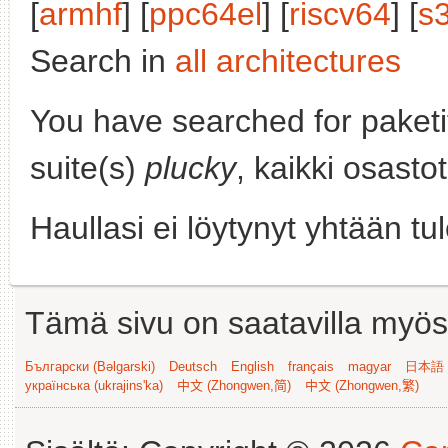
[
armhf
] [
ppc64el
] [
riscv64
] [
s
Search in
all architectures
You have searched for paket
suite(s)
plucky
, kaikki osasto
Haullasi ei löytynyt yhtään tu
Tämä sivu on saatavilla myös s
Български (Bəlgarski)
Deutsch
English
français
magyar
日本語 (
українська (ukrajins'ka)
中文 (Zhongwen,简)
中文 (Zhongwen,繁)