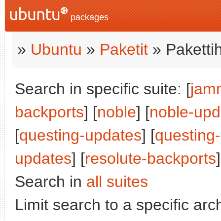
packages
»
Ubuntu
»
Paketit
» Paketti
Search in specific suite: [
jam
backports
] [
noble
] [
noble-upd
[
questing-updates
] [
questing
updates
] [
resolute-backports
]
Search in
all suites
Limit search to a specific arch