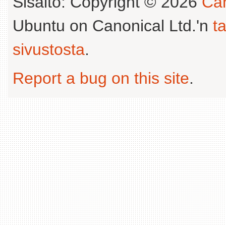
Sisältö: Copyright © 2026
Can
Ubuntu on Canonical Ltd.'n
t
sivustosta
.
Report a bug on this site
.