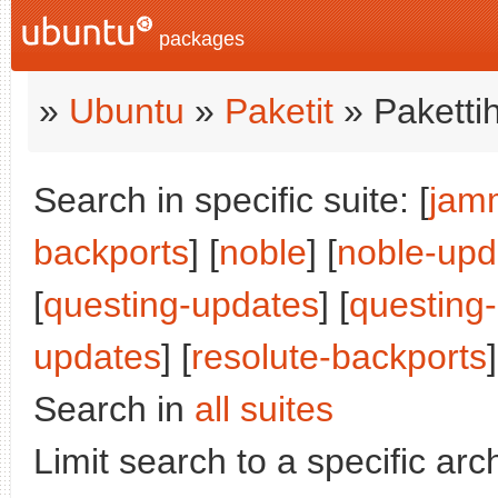
packages
»
Ubuntu
»
Paketit
» Paketti
Search in specific suite: [
jam
backports
] [
noble
] [
noble-upd
[
questing-updates
] [
questing
updates
] [
resolute-backports
]
Search in
all suites
Limit search to a specific arch