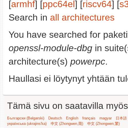
[
armhf
] [
ppc64el
] [
riscv64
] [
s
Search in
all architectures
You have searched for paket
openssl-module-dbg
in suite
architecture(s)
powerpc
.
Haullasi ei löytynyt yhtään tu
Tämä sivu on saatavilla myös s
Български (Bəlgarski)
Deutsch
English
français
magyar
日本語 (
українська (ukrajins'ka)
中文 (Zhongwen,简)
中文 (Zhongwen,繁)