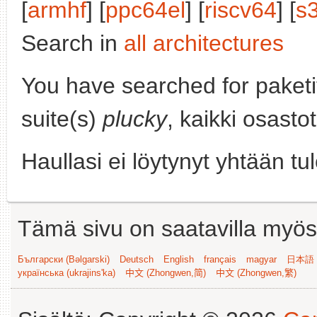
[
armhf
] [
ppc64el
] [
riscv64
] [
s
Search in
all architectures
You have searched for paket
suite(s)
plucky
, kaikki osasto
Haullasi ei löytynyt yhtään tu
Tämä sivu on saatavilla myös s
Български (Bəlgarski)
Deutsch
English
français
magyar
日本語 (
українська (ukrajins'ka)
中文 (Zhongwen,简)
中文 (Zhongwen,繁)