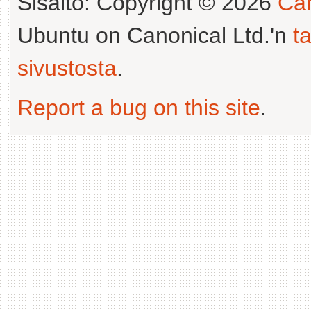
Sisältö: Copyright © 2026
Can
Ubuntu on Canonical Ltd.'n
t
sivustosta
.
Report a bug on this site
.