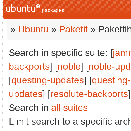
packages
»
Ubuntu
»
Paketit
» Paketti
Search in specific suite: [
jam
backports
] [
noble
] [
noble-upd
[
questing-updates
] [
questing
updates
] [
resolute-backports
]
Search in
all suites
Limit search to a specific arch