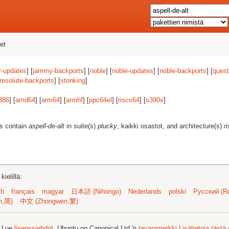
et
-updates
] [
jammy-backports
] [
noble
] [
noble-updates
] [
noble-backports
] [
quest
resolute-backports
] [
stonking
]
386
] [
amd64
] [
arm64
] [
armhf
] [
ppc64el
] [
riscv64
] [
s390x
]
es contain
aspell-de-alt
in suite(s)
plucky
, kaikki osastot, and architecture(s)
r
ielillä:
sh
français
magyar
日本語 (Nihongo)
Nederlands
polski
Русский (Ru
n,简)
中文 (Zhongwen,繁)
. Lue
lisenssiehdot
. Ubuntu on Canonical Ltd.'n
tavaramerkki
Lisätietoja tästä