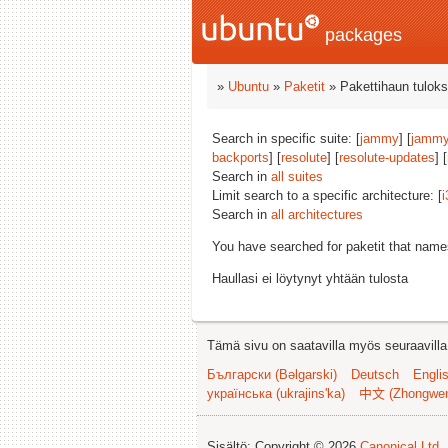
packages
»
Ubuntu
»
Paketit
» Pakettihaun tuloks
Search in specific suite: [
jammy
] [
jammy
backports
] [
resolute
] [
resolute-updates
] [
Search in
all suites
Limit search to a specific architecture: [
i
Search in
all architectures
You have searched for paketit that nam
Haullasi ei löytynyt yhtään tulosta
Tämä sivu on saatavilla myös seuraavilla k
Български (Bəlgarski)
Deutsch
Engli
українська (ukrajins'ka)
中文 (Zhongwe
Sisältö: Copyright © 2026
Canonical Ltd.