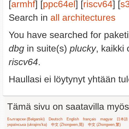
[
armhf
] [
ppc64el
] [
riscv64
] [
s
Search in
all architectures
You have searched for paket
dbg
in suite(s)
plucky
, kaikki
riscv64
.
Haullasi ei löytynyt yhtään tu
Tämä sivu on saatavilla myös s
Български (Bəlgarski)
Deutsch
English
français
magyar
日本語 (
українська (ukrajins'ka)
中文 (Zhongwen,简)
中文 (Zhongwen,繁)