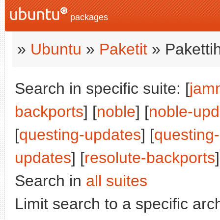
packages
»
Ubuntu
»
Paketit
» Paketti
Search in specific suite: [
jam
backports
] [
noble
] [
noble-upd
[
questing-updates
] [
questing
updates
] [
resolute-backports
]
Search in
all suites
Limit search to a specific arch