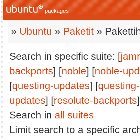
packages
»
Ubuntu
»
Paketit
» Paketti
Search in specific suite: [
jam
backports
] [
noble
] [
noble-upd
[
questing-updates
] [
questing
updates
] [
resolute-backports
]
Search in
all suites
Limit search to a specific arch