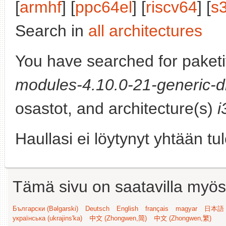
[
armhf
] [
ppc64el
] [
riscv64
] [
s
Search in
all architectures
You have searched for paket
modules-4.10.0-21-generic-d
osastot, and architecture(s)
i
Haullasi ei löytynyt yhtään tu
Tämä sivu on saatavilla myös s
Български (Bəlgarski)
Deutsch
English
français
magyar
日本語 (
українська (ukrajins'ka)
中文 (Zhongwen,简)
中文 (Zhongwen,繁)