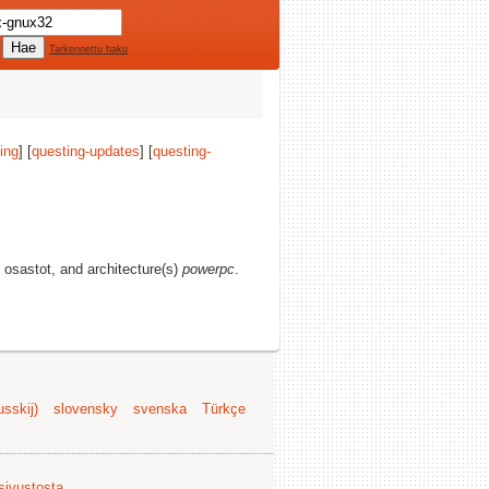
Tarkennettu haku
ing
] [
questing-updates
] [
questing-
i osastot, and architecture(s)
powerpc
.
sskij)
slovensky
svenska
Türkçe
 sivustosta
.