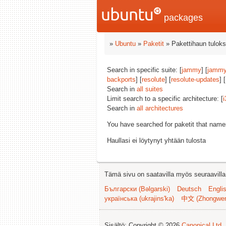
packages
»
Ubuntu
»
Paketit
» Pakettihaun tuloks
Search in specific suite: [
jammy
] [
jammy
backports
] [
resolute
] [
resolute-updates
] [
Search in
all suites
Limit search to a specific architecture: [
i
Search in
all architectures
You have searched for paketit that nam
Haullasi ei löytynyt yhtään tulosta
Tämä sivu on saatavilla myös seuraavilla k
Български (Bəlgarski)
Deutsch
Engli
українська (ukrajins'ka)
中文 (Zhongwe
Sisältö: Copyright © 2026
Canonical Ltd.