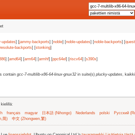
et
-updates
] [
jammy-backports
] [
noble
] [
noble-updates
] [
noble-backports
] [
quest
resolute-backports
] [
stonking
]
386
] [
amd64
] [
arm64
] [
armhf
] [
ppc64el
] [
riscv64
] [
s390x
]
es contain
gcc-7-multilib-x86-64-linux-gnux32
in suite(s)
plucky-updates
, kaikk
ielillä:
sh
français
magyar
日本語 (Nihongo)
Nederlands
polski
Русский (Ru
n,简)
中文 (Zhongwen,繁)
. Lue
lisenssiehdot
. Ubuntu on Canonical Ltd.'n
tavaramerkki
Lisätietoja tästä