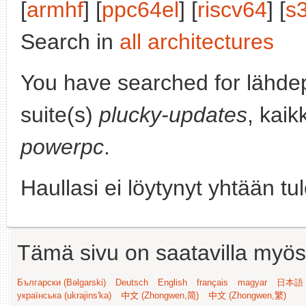
[
armhf
] [
ppc64el
] [
riscv64
] [
s
Search in
all architectures
You have searched for lähde
suite(s)
plucky-updates
, kaik
powerpc
.
Haullasi ei löytynyt yhtään tu
Tämä sivu on saatavilla myös s
Български (Bəlgarski)
Deutsch
English
français
magyar
日本語 (
українська (ukrajins'ka)
中文 (Zhongwen,简)
中文 (Zhongwen,繁)