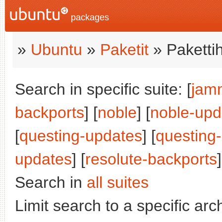
packages
»
Ubuntu
»
Paketit
» Paketti
Search in specific suite: [
jam
backports
] [
noble
] [
noble-upd
[
questing-updates
] [
questing
updates
] [
resolute-backports
]
Search in
all suites
Limit search to a specific arch