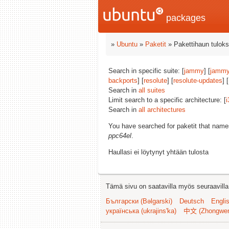
packages
»
Ubuntu
»
Paketit
» Pakettihaun tuloks
Search in specific suite: [
jammy
] [
jammy
backports
] [
resolute
] [
resolute-updates
] [
Search in
all suites
Limit search to a specific architecture: [
i
Search in
all architectures
You have searched for paketit that nam
ppc64el
.
Haullasi ei löytynyt yhtään tulosta
Tämä sivu on saatavilla myös seuraavilla k
Български (Bəlgarski)
Deutsch
Engli
українська (ukrajins'ka)
中文 (Zhongwe