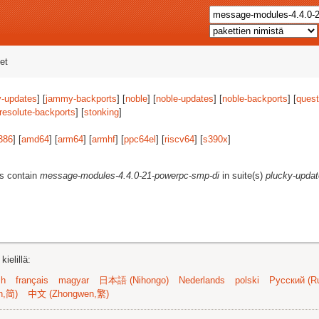
et
-updates
] [
jammy-backports
] [
noble
] [
noble-updates
] [
noble-backports
] [
quest
resolute-backports
] [
stonking
]
386
] [
amd64
] [
arm64
] [
armhf
] [
ppc64el
] [
riscv64
] [
s390x
]
es contain
message-modules-4.4.0-21-powerpc-smp-di
in suite(s)
plucky-upda
ielillä:
sh
français
magyar
日本語 (Nihongo)
Nederlands
polski
Русский (Ru
n,简)
中文 (Zhongwen,繁)