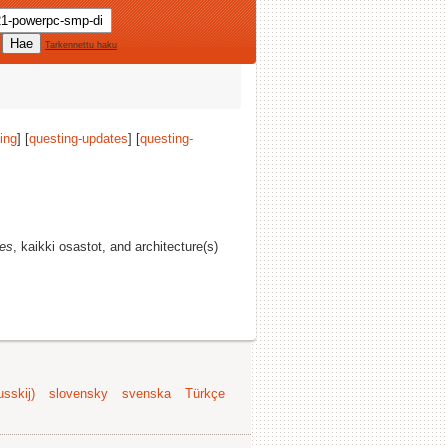
Tarkennettu haku
ing
] [
questing-updates
] [
questing-
tes
, kaikki osastot, and architecture(s)
sskij)
slovensky
svenska
Türkçe