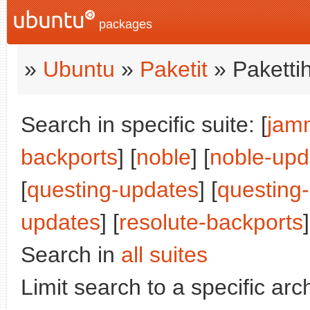
packages
»
Ubuntu
»
Paketit
» Paketti
Search in specific suite: [
jam
backports
] [
noble
] [
noble-upd
[
questing-updates
] [
questing
updates
] [
resolute-backports
]
Search in
all suites
Limit search to a specific arch