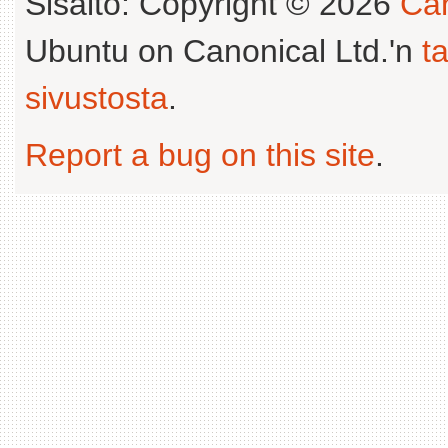
Sisältö: Copyright © 2026
Can
Ubuntu on Canonical Ltd.'n
t
sivustosta
.
Report a bug on this site
.