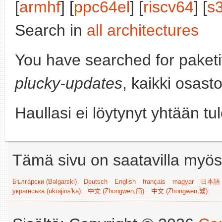
[
armhf
] [
ppc64el
] [
riscv64
] [
s
Search in
all architectures
You have searched for paket
plucky-updates
, kaikki osast
Haullasi ei löytynyt yhtään tu
Tämä sivu on saatavilla myös s
Български (Bəlgarski)
Deutsch
English
français
magyar
日本語 (
українська (ukrajins'ka)
中文 (Zhongwen,简)
中文 (Zhongwen,繁)