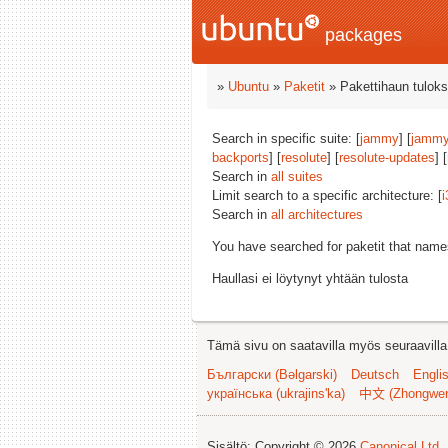
packages
»
Ubuntu
»
Paketit
» Pakettihaun tuloks
Search in specific suite: [
jammy
] [
jammy
backports
] [
resolute
] [
resolute-updates
] [
Search in
all suites
Limit search to a specific architecture: [
i
Search in
all architectures
You have searched for paketit that nam
Haullasi ei löytynyt yhtään tulosta
Tämä sivu on saatavilla myös seuraavilla k
Български (Bəlgarski)
Deutsch
Engli
українська (ukrajins'ka)
中文 (Zhongwe
Sisältö: Copyright © 2026
Canonical Ltd.