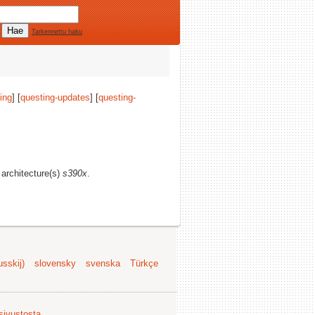
Tarkennettu haku
ing
] [
questing-updates
] [
questing-
 architecture(s)
s390x
.
sskij)
slovensky
svenska
Türkçe
 sivustosta
.