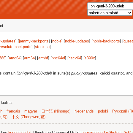
et
-updates
] [
jammy-backports
] [
noble
] [
noble-updates
] [
noble-backports
] [
quest
resolute-backports
] [
stonking
]
386
] [
amd64
] [
arm64
] [
armhf
] [
ppc64el
] [
riscv64
] [
s390x
]
es contain
libnl-genl-3-200-udeb
in suite(s)
plucky-updates
, kaikki osastot, and
ielillä:
sh
français
magyar
日本語 (Nihongo)
Nederlands
polski
Русский (Ru
n,简)
中文 (Zhongwen,繁)
. Lue
lisenssiehdot
. Ubuntu on Canonical Ltd.'n
tavaramerkki
Lisätietoja tästä