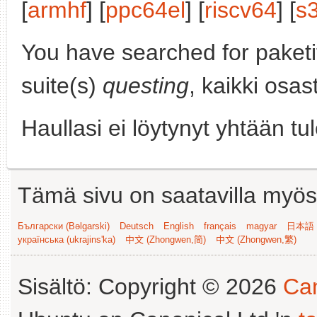
[
armhf
] [
ppc64el
] [
riscv64
] [
s
You have searched for paket
suite(s)
questing
, kaikki osas
Haullasi ei löytynyt yhtään tu
Tämä sivu on saatavilla myös s
Български (Bəlgarski)
Deutsch
English
français
magyar
日本語 (
українська (ukrajins'ka)
中文 (Zhongwen,简)
中文 (Zhongwen,繁)
Sisältö: Copyright © 2026
Can