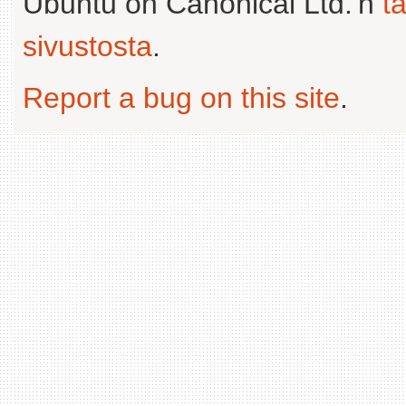
Ubuntu on Canonical Ltd.'n
t
sivustosta
.
Report a bug on this site
.