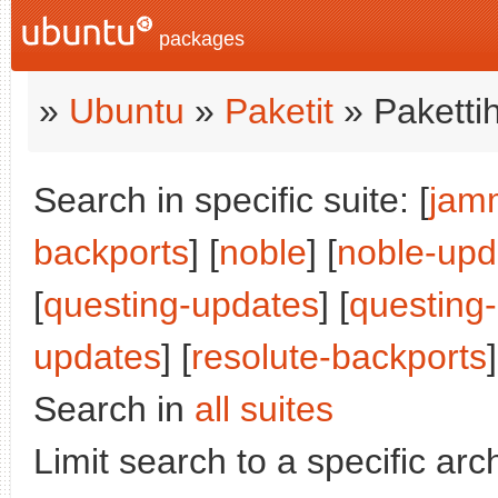
packages
»
Ubuntu
»
Paketit
» Paketti
Search in specific suite: [
jam
backports
] [
noble
] [
noble-upd
[
questing-updates
] [
questing
updates
] [
resolute-backports
]
Search in
all suites
Limit search to a specific arch