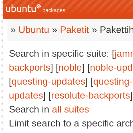
packages
»
Ubuntu
»
Paketit
» Paketti
Search in specific suite: [
jam
backports
] [
noble
] [
noble-upd
[
questing-updates
] [
questing
updates
] [
resolute-backports
]
Search in
all suites
Limit search to a specific arch