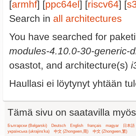
[
armhf
] [
ppc64el
] [
riscv64
] [
s
Search in
all architectures
You have searched for paket
modules-4.10.0-30-generic-d
osastot, and architecture(s)
i
Haullasi ei löytynyt yhtään tu
Tämä sivu on saatavilla myös s
Български (Bəlgarski)
Deutsch
English
français
magyar
日本語 (
українська (ukrajins'ka)
中文 (Zhongwen,简)
中文 (Zhongwen,繁)