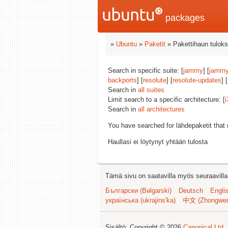
packages
»
Ubuntu
»
Paketit
» Pakettihaun tuloks
Search in specific suite: [
jammy
] [
jammy
backports
] [
resolute
] [
resolute-updates
] [
Search in
all suites
Limit search to a specific architecture: [
i
Search in
all architectures
You have searched for lähdepaketit tha
Haullasi ei löytynyt yhtään tulosta
Tämä sivu on saatavilla myös seuraavilla k
Български (Bəlgarski)
Deutsch
Engli
українська (ukrajins'ka)
中文 (Zhongwe
Sisältö: Copyright © 2026
Canonical Ltd.