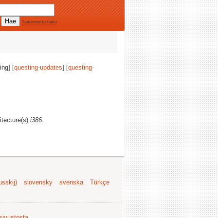
Tarkennettu haku
ing] [
questing-updates
] [
questing-
itecture(s)
i386
.
sskij)
slovensky
svenska
Türkçe
 sivustosta
.