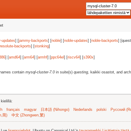
et
-updates
] [
jammy-backports
] [
noble
] [
noble-updates
] [
noble-backports
] [quest
resolute-backports
] [
stonking
]
386
] [
amd64
] [
arm64
] [
armhf
] [
ppc64el
] [
riscv64
] [
s390x
]
t names contain
mysql-cluster-7.0
in suite(s)
questing
, kaikki osastot, and arch
ielillä:
sh
français
magyar
日本語 (Nihongo)
Nederlands
polski
Русский (Ru
n,简)
中文 (Zhongwen,繁)
. Lue
lisenssiehdot
. Ubuntu on Canonical Ltd.'n
tavaramerkki
Lisätietoja tästä