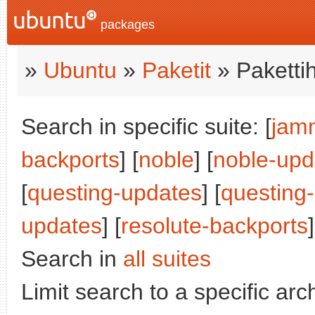
packages
»
Ubuntu
»
Paketit
» Paketti
Search in specific suite: [
jam
backports
] [
noble
] [
noble-upd
[
questing-updates
] [
questing
updates
] [
resolute-backports
]
Search in
all suites
Limit search to a specific arch