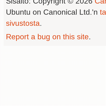
Sisältö: Copyright © 2026
Can
Ubuntu on Canonical Ltd.'n
t
sivustosta
.
Report a bug on this site
.