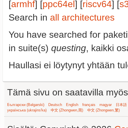
[
armhf
] [
ppc64el
] [
riscv64
] [
s
Search in
all architectures
You have searched for paket
in suite(s)
questing
, kaikki o
Haullasi ei löytynyt yhtään tu
Tämä sivu on saatavilla myös s
Български (Bəlgarski)
Deutsch
English
français
magyar
日本語 (
українська (ukrajins'ka)
中文 (Zhongwen,简)
中文 (Zhongwen,繁)