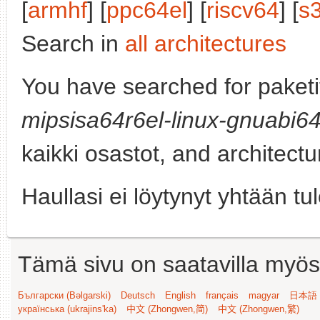
[
armhf
] [
ppc64el
] [
riscv64
] [
s
Search in
all architectures
You have searched for paket
mipsisa64r6el-linux-gnuabi6
kaikki osastot, and architect
Haullasi ei löytynyt yhtään tu
Tämä sivu on saatavilla myös s
Български (Bəlgarski)
Deutsch
English
français
magyar
日本語 (
українська (ukrajins'ka)
中文 (Zhongwen,简)
中文 (Zhongwen,繁)