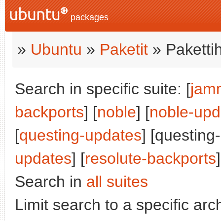
packages
»
Ubuntu
»
Paketit
» Paketti
Search in specific suite: [
jam
backports
] [
noble
] [
noble-upd
[
questing-updates
] [questing
updates
] [
resolute-backports
]
Search in
all suites
Limit search to a specific arch