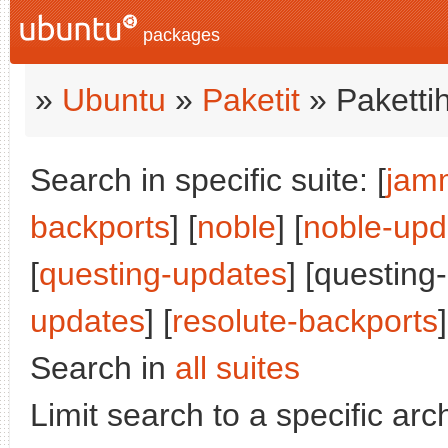
packages
»
Ubuntu
»
Paketit
» Paketti
Search in specific suite: [
jam
backports
] [
noble
] [
noble-upd
[
questing-updates
] [questing
updates
] [
resolute-backports
]
Search in
all suites
Limit search to a specific arch