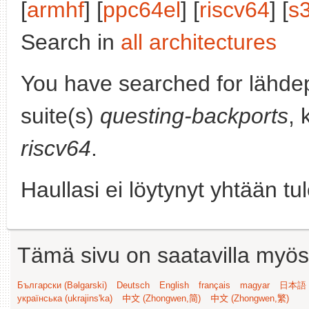
[
armhf
] [
ppc64el
] [
riscv64
] [
s
Search in
all architectures
You have searched for lähde
suite(s)
questing-backports
, 
riscv64
.
Haullasi ei löytynyt yhtään tu
Tämä sivu on saatavilla myös s
Български (Bəlgarski)
Deutsch
English
français
magyar
日本語 (
українська (ukrajins'ka)
中文 (Zhongwen,简)
中文 (Zhongwen,繁)