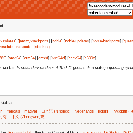
et
-updates
] [
jammy-backports
] [
noble
] [
noble-updates
] [
noble-backports
] [
quest
resolute-backports
] [
stonking
]
386
] [
amd64
] [
arm64
] [
armhf
] [
ppc64el
] [
riscv64
] [
s390x
]
es contain
fs-secondary-modules-4.10.0-21-generic-di
in suite(s)
questing-upda
ielillä:
sh
français
magyar
日本語 (Nihongo)
Nederlands
polski
Русский (Ru
n,简)
中文 (Zhongwen,繁)
. Lue
lisenssiehdot
. Ubuntu on Canonical Ltd.'n
tavaramerkki
Lisätietoja tästä