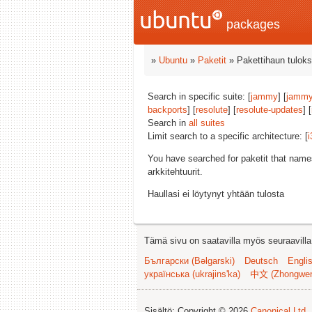
packages
»
Ubuntu
»
Paketit
» Pakettihaun tuloks
Search in specific suite: [
jammy
] [
jammy
backports
] [
resolute
] [
resolute-updates
] [
Search in
all suites
Limit search to a specific architecture: [
i
You have searched for paketit that nam
arkkitehtuurit.
Haullasi ei löytynyt yhtään tulosta
Tämä sivu on saatavilla myös seuraavilla k
Български (Bəlgarski)
Deutsch
Engli
українська (ukrajins'ka)
中文 (Zhongwe
Sisältö: Copyright © 2026
Canonical Ltd.