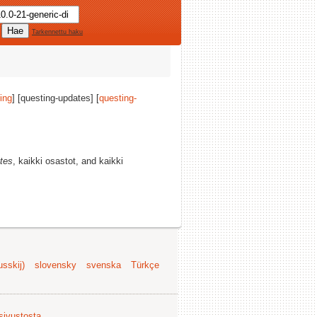
Tarkennettu haku
ing
] [questing-updates] [
questing-
tes
, kaikki osastot, and kaikki
sskij)
slovensky
svenska
Türkçe
 sivustosta
.