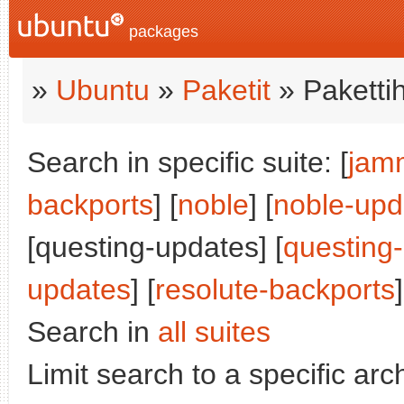
packages
»
Ubuntu
»
Paketit
» Paketti
Search in specific suite: [
jam
backports
] [
noble
] [
noble-upd
[questing-updates] [
questing
updates
] [
resolute-backports
]
Search in
all suites
Limit search to a specific arch