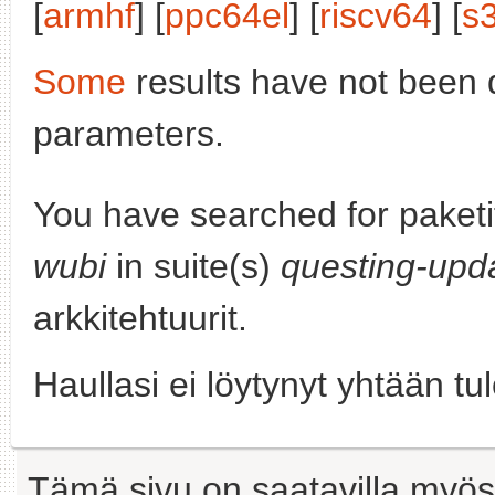
[
armhf
] [
ppc64el
] [
riscv64
] [
s
Some
results have not been 
parameters.
You have searched for paket
wubi
in suite(s)
questing-upd
arkkitehtuurit.
Haullasi ei löytynyt yhtään tu
Tämä sivu on saatavilla myös s