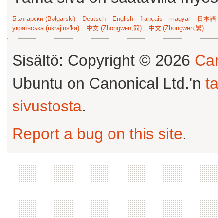
Български (Bəlgarski)
Deutsch
English
français
magyar
日本語 (
українська (ukrajins'ka)
中文 (Zhongwen,简)
中文 (Zhongwen,繁)
Sisältö: Copyright © 2026
Can
Ubuntu on Canonical Ltd.'n
t
sivustosta
.
Report a bug on this site
.