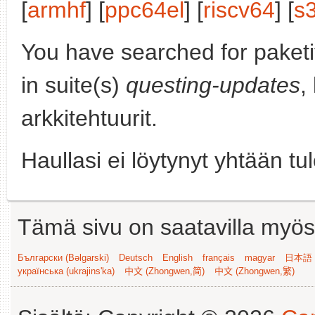
[
armhf
] [
ppc64el
] [
riscv64
] [
s
You have searched for paket
in suite(s)
questing-updates
,
arkkitehtuurit.
Haullasi ei löytynyt yhtään tu
Tämä sivu on saatavilla myös s
Български (Bəlgarski)
Deutsch
English
français
magyar
日本語 (
українська (ukrajins'ka)
中文 (Zhongwen,简)
中文 (Zhongwen,繁)