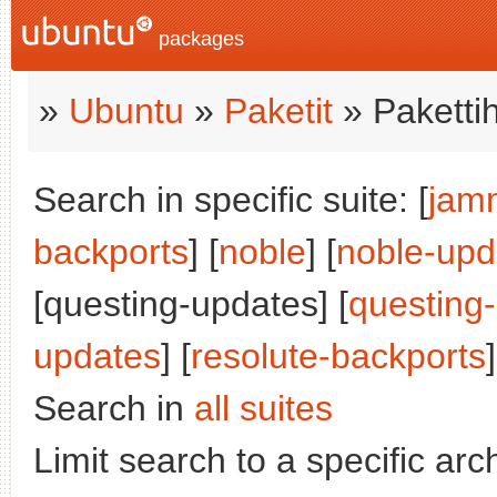
packages
»
Ubuntu
»
Paketit
» Paketti
Search in specific suite: [
jam
backports
] [
noble
] [
noble-upd
[questing-updates] [
questing
updates
] [
resolute-backports
]
Search in
all suites
Limit search to a specific arch