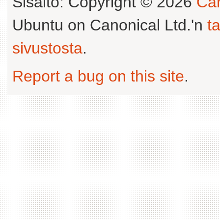
Sisältö: Copyright © 2026
Can
Ubuntu on Canonical Ltd.'n
t
sivustosta
.
Report a bug on this site
.