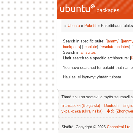
packages
»
Ubuntu
»
Paketit
» Pakettihaun tuloks
Search in specific suite: [
jammy
] [
jammy
backports
] [
resolute
] [
resolute-updates
] [
Search in
all suites
Limit search to a specific architecture: [
i
You have searched for paketit that nam
Haullasi ei löytynyt yhtään tulosta
Tämä sivu on saatavilla myös seuraavilla k
Български (Bəlgarski)
Deutsch
Engli
українська (ukrajins'ka)
中文 (Zhongwe
Sisältö: Copyright © 2026
Canonical Ltd.