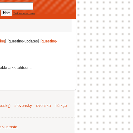
Tarkennettu haku
ing
] [questing-updates] [
questing-
ikki arkkitehtuurit.
sskij)
slovensky
svenska
Türkçe
 sivustosta
.