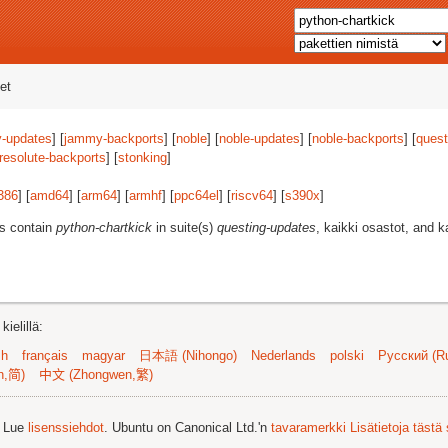
et
-updates
] [
jammy-backports
] [
noble
] [
noble-updates
] [
noble-backports
] [
quest
resolute-backports
] [
stonking
]
386
] [
amd64
] [
arm64
] [
armhf
] [
ppc64el
] [
riscv64
] [
s390x
]
es contain
python-chartkick
in suite(s)
questing-updates
, kaikki osastot, and ka
ielillä:
sh
français
magyar
日本語 (Nihongo)
Nederlands
polski
Русский (Ru
n,简)
中文 (Zhongwen,繁)
. Lue
lisenssiehdot
. Ubuntu on Canonical Ltd.'n
tavaramerkki
Lisätietoja tästä