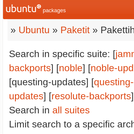
packages
»
Ubuntu
»
Paketit
» Paketti
Search in specific suite: [
jam
backports
] [
noble
] [
noble-upd
[questing-updates] [
questing
updates
] [
resolute-backports
]
Search in
all suites
Limit search to a specific arch