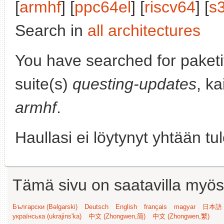
[
armhf
] [
ppc64el
] [
riscv64
] [
s
Search in
all architectures
You have searched for paket
suite(s)
questing-updates
, ka
armhf
.
Haullasi ei löytynyt yhtään tu
Tämä sivu on saatavilla myös s
Български (Bəlgarski)
Deutsch
English
français
magyar
日本語 (
українська (ukrajins'ka)
中文 (Zhongwen,简)
中文 (Zhongwen,繁)