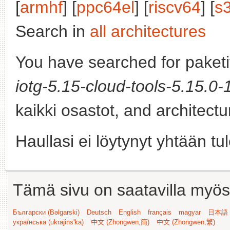
[
armhf
] [
ppc64el
] [
riscv64
] [
s
Search in
all architectures
You have searched for paket
iotg-5.15-cloud-tools-5.15.0
kaikki osastot, and architect
Haullasi ei löytynyt yhtään tu
Tämä sivu on saatavilla myös s
Български (Bəlgarski)
Deutsch
English
français
magyar
日本語 (
українська (ukrajins'ka)
中文 (Zhongwen,简)
中文 (Zhongwen,繁)