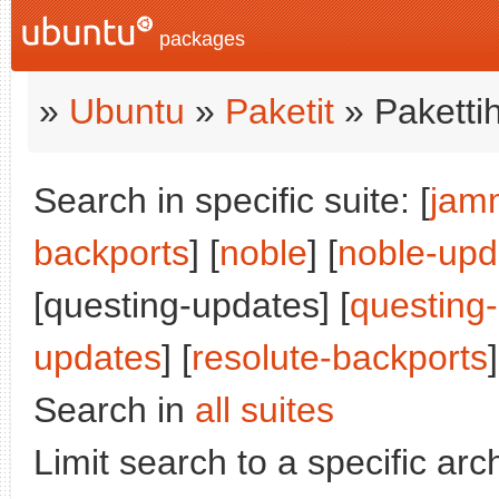
packages
»
Ubuntu
»
Paketit
» Paketti
Search in specific suite: [
jam
backports
] [
noble
] [
noble-upd
[questing-updates] [
questing
updates
] [
resolute-backports
]
Search in
all suites
Limit search to a specific arch